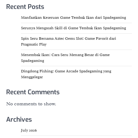
Recent Posts
Manfaatkan Keseruan Game Tembak Ikan dari Spadegaming
Serunya Mengasah Skill di Game Tembak Ikan Spadegaming
Spin Seru Bersama Aztec Gems Slot: Game Favorit dari
Pragmatic Play
Menembak Ikan: Cara Seru Menang Besar di Game
Spadegaming
Dingdong Fishing: Game Arcade Spadegaming yang
Menggelegar
Recent Comments
No comments to show.
Archives
July 2026