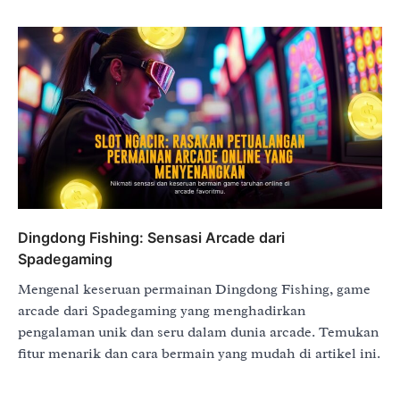
Dingdong Fishing: Sensasi Arcade dari
Spadegaming
Mengenal keseruan permainan Dingdong Fishing, game
arcade dari Spadegaming yang menghadirkan
pengalaman unik dan seru dalam dunia arcade. Temukan
fitur menarik dan cara bermain yang mudah di artikel ini.