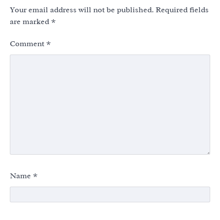
Your email address will not be published.
Required fields
are marked
*
Comment
*
Name
*