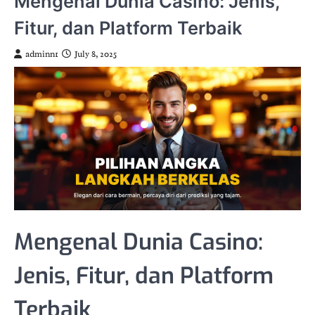
Mengenal Dunia Casino: Jenis,
Fitur, dan Platform Terbaik
adminn1
July 8, 2025
Mengenal Dunia Casino:
Jenis, Fitur, dan Platform
Terbaik