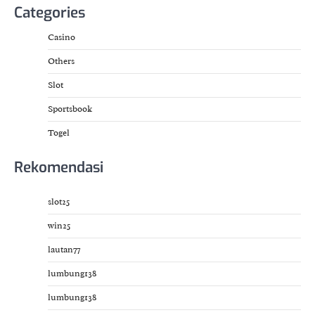
Categories
Casino
Others
Slot
Sportsbook
Togel
Rekomendasi
slot25
win25
lautan77
lumbung138
lumbung138