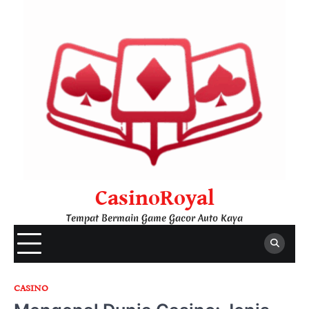
Skip
to
content
CasinoRoyal
Tempat Bermain Game Gacor Auto Kaya
CASINO