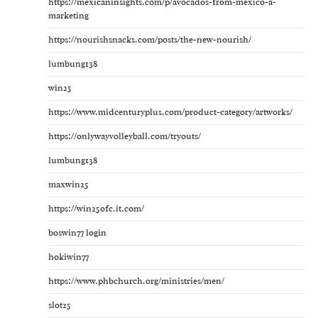
https://mexicaninsights.com/p/avocados-from-mexico-a-
marketing
https://nourishsnacks.com/posts/the-new-nourish/
lumbung138
win25
https://www.midcenturyplus.com/product-category/artworks/
https://onlywayvolleyball.com/tryouts/
lumbung138
maxwin25
https://win25ofc.it.com/
boswin77 login
hokiwin77
https://www.phbchurch.org/ministries/men/
slot25