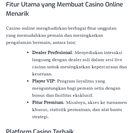
Fitur Utama yang Membuat Casino Online
Menarik
Casino online menghadirkan berbagai fitur unggulan
yang memudahkan pemain dan meningkatkan
pengalaman bermain, antara lain:
Dealer Profesional
: Menyediakan interaksi
langsung dengan dealer asli dalam sesi live
casino untuk meningkatkan kepercayaan dan
keseruan.
Player VIP
: Program loyalitas yang
menguntungkan bagi pemain setia dengan
bonus dan fasilitas eksklusif.
Fitur Premium
: Misalnya, akses ke turnamen
khusus, statistik permainan, dan alat bantu
strategi.
Platform Casino Terbaik