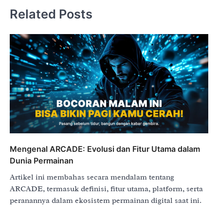
Related Posts
Mengenal ARCADE: Evolusi dan Fitur Utama dalam
Dunia Permainan
Artikel ini membahas secara mendalam tentang
ARCADE, termasuk definisi, fitur utama, platform, serta
peranannya dalam ekosistem permainan digital saat ini.