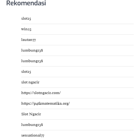
Rekomendasi
slot25
win25
lautan77
lumbung138
lumbung138
slot25
slot ngacir
https://slotngacir.com/
https://p4tkmatematika.org/
Slot Ngacir
lumbung138
sensational77