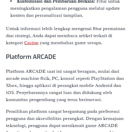
Kustomisasi dan Pembaruan Berkala:
Fitur untuk
meningkatkan pengalaman pengguna melalui update
konten dan personalisasi tampilan.
Untuk informasi lebih lengkap mengenai fitur permainan
dan strategi, Anda dapat membaca artikel terkait di
kategori
Casino
yang membahas game serupa.
Platform ARCADE
Platform ARCADE saat ini sangat beragam, mulai dari
arcade machine fisik, PC, konsol seperti PlayStation dan
Xbox, hingga aplikasi di perangkat mobile Android dan
iOS. Penyebarannya sangat luas dan didukung oleh
komunitas pengembang yang terus berinovasi.
Pemilihan platform sangat bergantung pada preferensi
pengguna dan aksesibilitas perangkat. Dengan kemajuan
teknologi, pengguna dapat menikmati game ARCADE