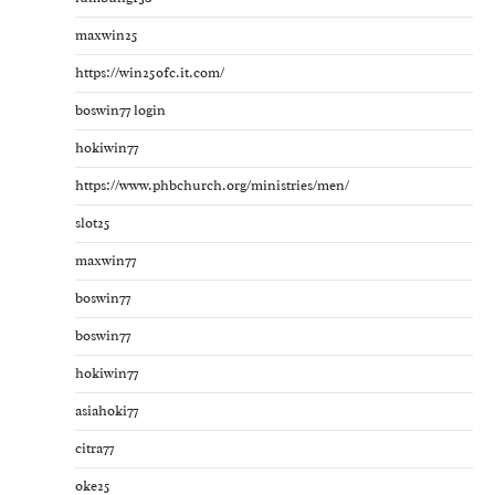
maxwin25
https://win25ofc.it.com/
boswin77 login
hokiwin77
https://www.phbchurch.org/ministries/men/
slot25
maxwin77
boswin77
boswin77
hokiwin77
asiahoki77
citra77
oke25