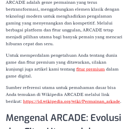
ARCADE adalah genre permainan yang terus
bertransformasi, menggabungkan elemen klasik dengan
teknologi modern untuk menghadirkan pengalaman
gaming yang menyenangkan dan kompetitif. Melalui
berbagai platform dan fitur unggulan, ARCADE tetap
menjadi pilihan utama bagi banyak pemain yang mencari
hiburan cepat dan seru.
Untuk memperdalam pengetahuan Anda tentang dunia
game dan fitur premium yang ditawarkan, silakan
kunjungi juga artikel kami tentang
fitur premium
dalam
game digital.
Sumber referensi utama untuk pemahaman dasar bisa
Anda temukan di Wikipedia ARCADE melalui link
berikut:
https://id.wikipedia.org/wiki/Permainan_arkade
.
Mengenal ARCADE: Evolusi