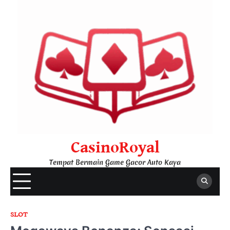
Skip
to
content
CasinoRoyal
Tempat Bermain Game Gacor Auto Kaya
SLOT