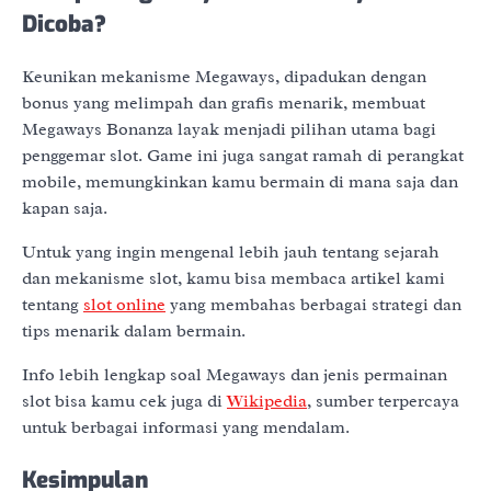
Dicoba?
Keunikan mekanisme Megaways, dipadukan dengan
bonus yang melimpah dan grafis menarik, membuat
Megaways Bonanza layak menjadi pilihan utama bagi
penggemar slot. Game ini juga sangat ramah di perangkat
mobile, memungkinkan kamu bermain di mana saja dan
kapan saja.
Untuk yang ingin mengenal lebih jauh tentang sejarah
dan mekanisme slot, kamu bisa membaca artikel kami
tentang
slot online
yang membahas berbagai strategi dan
tips menarik dalam bermain.
Info lebih lengkap soal Megaways dan jenis permainan
slot bisa kamu cek juga di
Wikipedia
, sumber terpercaya
untuk berbagai informasi yang mendalam.
Kesimpulan