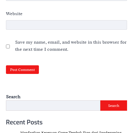
Website
Save my name, email, and website in this browser for
the next time I comment.
Search
Search
Recent Posts
Manfaatkan Keseruan Game Tembak Ikan dari Spadegaming