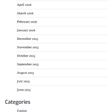
April 2026
March 2026
February 2026
January 2026
December 2025
November 2025
October 2025
September 2025
August 2025
July 2025
June 2025
Categories
Casino