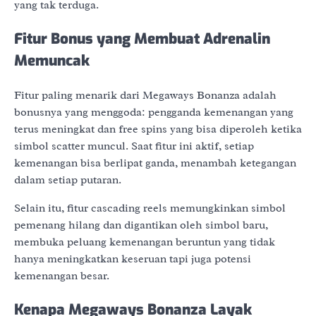
yang tak terduga.
Fitur Bonus yang Membuat Adrenalin
Memuncak
Fitur paling menarik dari Megaways Bonanza adalah
bonusnya yang menggoda: pengganda kemenangan yang
terus meningkat dan free spins yang bisa diperoleh ketika
simbol scatter muncul. Saat fitur ini aktif, setiap
kemenangan bisa berlipat ganda, menambah ketegangan
dalam setiap putaran.
Selain itu, fitur cascading reels memungkinkan simbol
pemenang hilang dan digantikan oleh simbol baru,
membuka peluang kemenangan beruntun yang tidak
hanya meningkatkan keseruan tapi juga potensi
kemenangan besar.
Kenapa Megaways Bonanza Layak