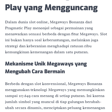
Play yang Mengguncang
Dalam dunia slot online, Megaways Bonanza dari
Pragmatic Play menonjol sebagai permainan yang
menawarkan sensasi berbeda dengan fitur Megaways. Slot
ini bukan hanya soal keberuntungan, melainkan juga
strategi dan keberanian menghadapi ratusan ribu
kemungkinan kemenangan dalam satu putaran.
Mekanisme Unik Megaways yang
Mengubah Cara Bermain
Berbeda dengan slot konvensional, Megaways Bonanza
menggunakan teknologi Megaways yang memungkinkan
sampai 117.649 cara menang di setiap putaran. Ini karena
jumlah simbol yang muncul di tiap gulungan berubah-
ubah secara dinamis, menciptakan peluang kemenangan