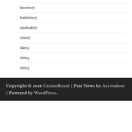
boswin77
hokiwin77
asiahoki77
citra77
oke25
slot25
slot25
Copyright © 2026
CasinoRoyal
| Fair News by
Ascendoor
| Powered by
WordPress
.