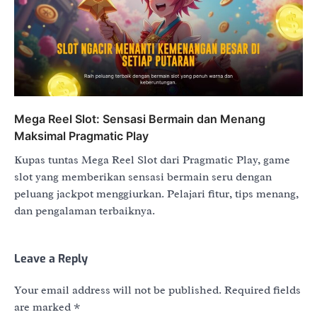
Mega Reel Slot: Sensasi Bermain dan Menang
Maksimal Pragmatic Play
Kupas tuntas Mega Reel Slot dari Pragmatic Play, game
slot yang memberikan sensasi bermain seru dengan
peluang jackpot menggiurkan. Pelajari fitur, tips menang,
dan pengalaman terbaiknya.
Leave a Reply
Your email address will not be published.
Required fields
are marked
*