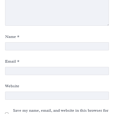
Name
*
Email
*
Website
Save my name, email, and website in this browser for