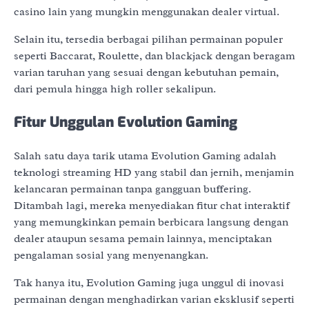
casino lain yang mungkin menggunakan dealer virtual.
Selain itu, tersedia berbagai pilihan permainan populer
seperti Baccarat, Roulette, dan blackjack dengan beragam
varian taruhan yang sesuai dengan kebutuhan pemain,
dari pemula hingga high roller sekalipun.
Fitur Unggulan Evolution Gaming
Salah satu daya tarik utama Evolution Gaming adalah
teknologi streaming HD yang stabil dan jernih, menjamin
kelancaran permainan tanpa gangguan buffering.
Ditambah lagi, mereka menyediakan fitur chat interaktif
yang memungkinkan pemain berbicara langsung dengan
dealer ataupun sesama pemain lainnya, menciptakan
pengalaman sosial yang menyenangkan.
Tak hanya itu, Evolution Gaming juga unggul di inovasi
permainan dengan menghadirkan varian eksklusif seperti