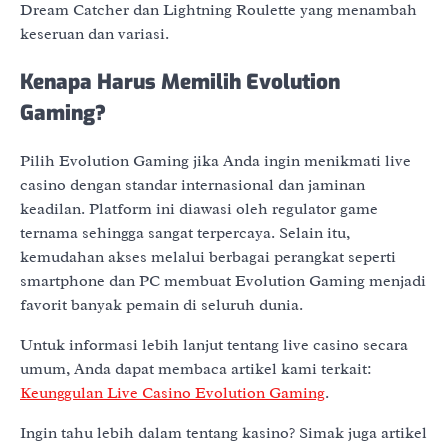
Dream Catcher dan Lightning Roulette yang menambah
keseruan dan variasi.
Kenapa Harus Memilih Evolution
Gaming?
Pilih Evolution Gaming jika Anda ingin menikmati live
casino dengan standar internasional dan jaminan
keadilan. Platform ini diawasi oleh regulator game
ternama sehingga sangat terpercaya. Selain itu,
kemudahan akses melalui berbagai perangkat seperti
smartphone dan PC membuat Evolution Gaming menjadi
favorit banyak pemain di seluruh dunia.
Untuk informasi lebih lanjut tentang live casino secara
umum, Anda dapat membaca artikel kami terkait:
Keunggulan Live Casino Evolution Gaming
.
Ingin tahu lebih dalam tentang kasino? Simak juga artikel