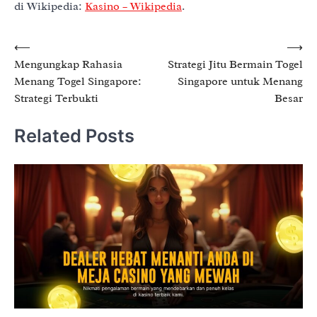
di Wikipedia:
Kasino – Wikipedia
.
Post
⟵
⟶
Mengungkap Rahasia
Strategi Jitu Bermain Togel
navigation
Menang Togel Singapore:
Singapore untuk Menang
Strategi Terbukti
Besar
Related Posts