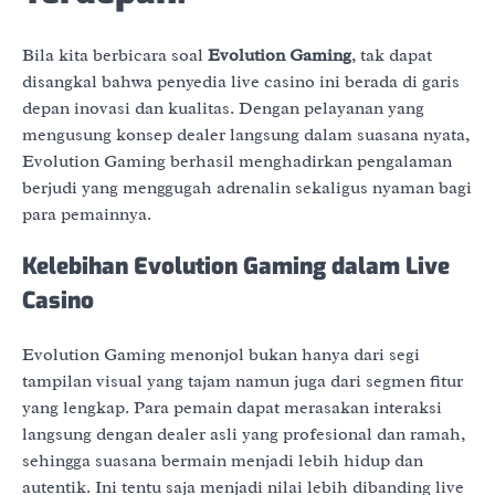
Bila kita berbicara soal
Evolution Gaming
, tak dapat
disangkal bahwa penyedia live casino ini berada di garis
depan inovasi dan kualitas. Dengan pelayanan yang
mengusung konsep dealer langsung dalam suasana nyata,
Evolution Gaming berhasil menghadirkan pengalaman
berjudi yang menggugah adrenalin sekaligus nyaman bagi
para pemainnya.
Kelebihan Evolution Gaming dalam Live
Casino
Evolution Gaming menonjol bukan hanya dari segi
tampilan visual yang tajam namun juga dari segmen fitur
yang lengkap. Para pemain dapat merasakan interaksi
langsung dengan dealer asli yang profesional dan ramah,
sehingga suasana bermain menjadi lebih hidup dan
autentik. Ini tentu saja menjadi nilai lebih dibanding live