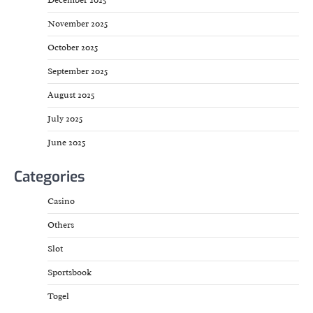
November 2025
October 2025
September 2025
August 2025
July 2025
June 2025
Categories
Casino
Others
Slot
Sportsbook
Togel