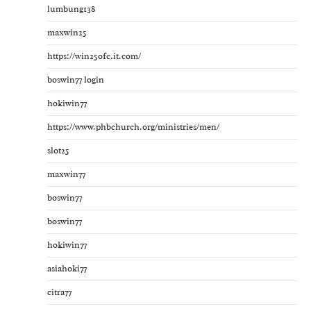
lumbung138
maxwin25
https://win25ofc.it.com/
boswin77 login
hokiwin77
https://www.phbchurch.org/ministries/men/
slot25
maxwin77
boswin77
boswin77
hokiwin77
asiahoki77
citra77