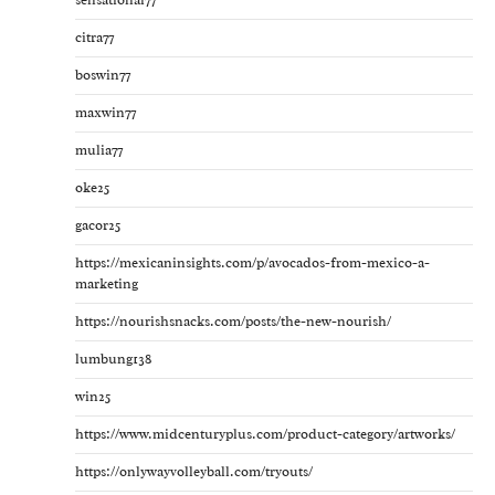
citra77
boswin77
maxwin77
mulia77
oke25
gacor25
https://mexicaninsights.com/p/avocados-from-mexico-a-
marketing
https://nourishsnacks.com/posts/the-new-nourish/
lumbung138
win25
https://www.midcenturyplus.com/product-category/artworks/
https://onlywayvolleyball.com/tryouts/