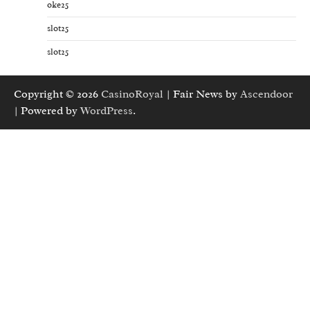
oke25
slot25
slot25
Copyright © 2026
CasinoRoyal
| Fair News by
Ascendoor
| Powered by
WordPress
.