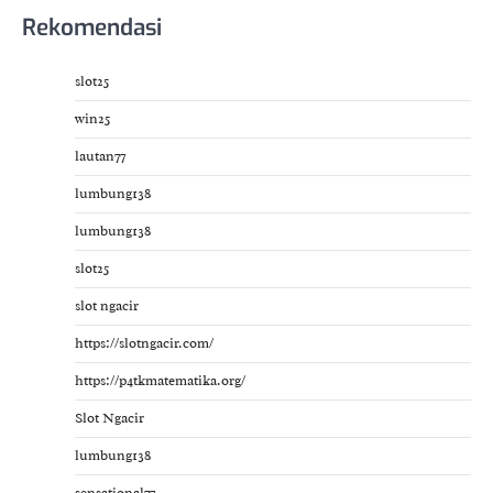
Rekomendasi
slot25
win25
lautan77
lumbung138
lumbung138
slot25
slot ngacir
https://slotngacir.com/
https://p4tkmatematika.org/
Slot Ngacir
lumbung138
sensational77