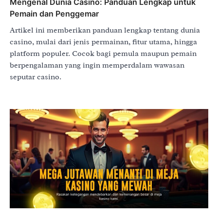
Mengenal Dunia Casino: Panduan Lengkap untuk
Pemain dan Penggemar
Artikel ini memberikan panduan lengkap tentang dunia
casino, mulai dari jenis permainan, fitur utama, hingga
platform populer. Cocok bagi pemula maupun pemain
berpengalaman yang ingin memperdalam wawasan
seputar casino.