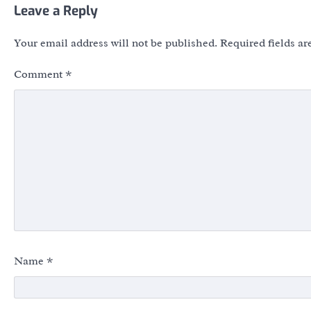
Leave a Reply
Your email address will not be published.
Required fields a
Comment
*
Name
*