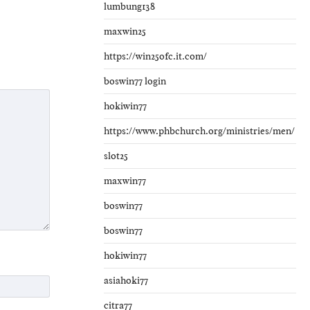
lumbung138
maxwin25
https://win25ofc.it.com/
boswin77 login
hokiwin77
https://www.phbchurch.org/ministries/men/
slot25
maxwin77
boswin77
boswin77
hokiwin77
asiahoki77
citra77