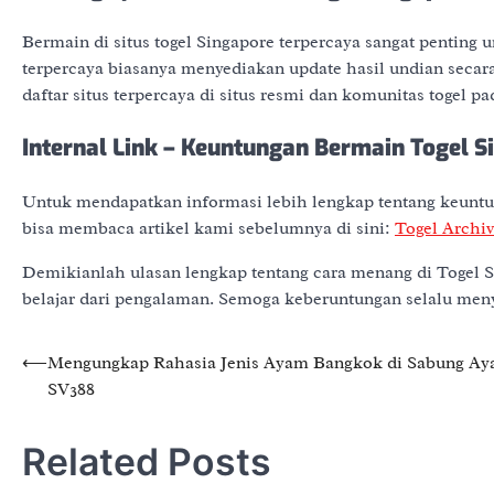
Bermain di situs togel Singapore terpercaya sangat penting
terpercaya biasanya menyediakan update hasil undian secara
daftar situs terpercaya di situs resmi dan komunitas togel pa
Internal Link – Keuntungan Bermain Togel S
Untuk mendapatkan informasi lebih lengkap tentang keuntun
bisa membaca artikel kami sebelumnya di sini:
Togel Archi
Demikianlah ulasan lengkap tentang cara menang di Togel Si
belajar dari pengalaman. Semoga keberuntungan selalu meny
Post
⟵
Mengungkap Rahasia Jenis Ayam Bangkok di Sabung A
SV388
navigation
Related Posts