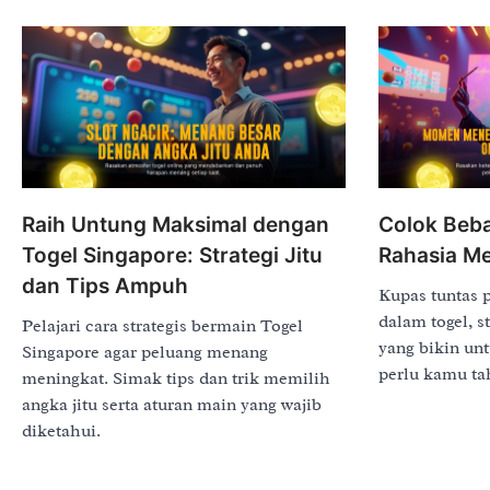
Raih Untung Maksimal dengan
Colok Beba
Togel Singapore: Strategi Jitu
Rahasia M
dan Tips Ampuh
Kupas tuntas 
dalam togel, st
Pelajari cara strategis bermain Togel
yang bikin un
Singapore agar peluang menang
perlu kamu tah
meningkat. Simak tips dan trik memilih
angka jitu serta aturan main yang wajib
diketahui.