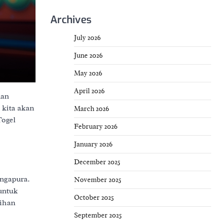
Archives
July 2026
June 2026
May 2026
April 2026
dan
 kita akan
March 2026
Togel
February 2026
January 2026
December 2025
ingapura.
November 2025
untuk
October 2025
lihan
September 2025