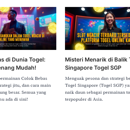
s di Dunia Togel:
Misteri Menarik di Balik
enang Mudah!
Singapore Togel SGP
permainan Colok Bebas
Menguak pesona dan strategi b
rategi jitu, dan cara main
Togel Singapore (Togel SGP) ya
tung besar. Semua yang
naik daun sebagai permainan to
u ada di sini!
terpopuler di Asia.