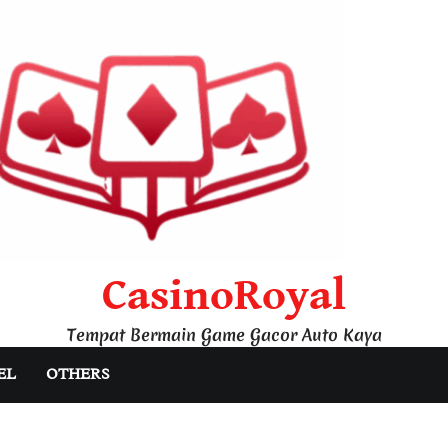
CasinoRoyal
Tempat Bermain Game Gacor Auto Kaya
EL
OTHERS