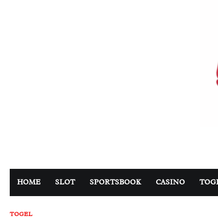
Skip
to
content
HOME
SLOT
SPORTSBOOK
CASINO
TOG
TOGEL