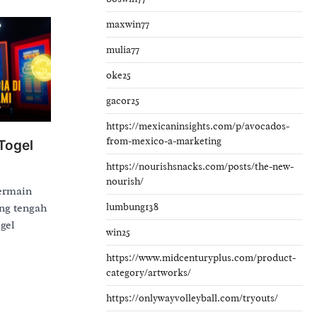
maxwin77
mulia77
oke25
gacor25
https://mexicaninsights.com/p/avocados-
from-mexico-a-marketing
 Togel
https://nourishsnacks.com/posts/the-new-
nourish/
ermain
lumbung138
ng tengah
gel
win25
https://www.midcenturyplus.com/product-
category/artworks/
https://onlywayvolleyball.com/tryouts/