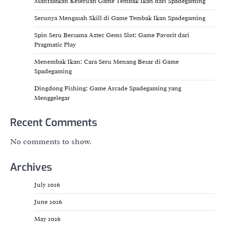
Manfaatkan Keseruan Game Tembak Ikan dari Spadegaming
Serunya Mengasah Skill di Game Tembak Ikan Spadegaming
Spin Seru Bersama Aztec Gems Slot: Game Favorit dari
Pragmatic Play
Menembak Ikan: Cara Seru Menang Besar di Game
Spadegaming
Dingdong Fishing: Game Arcade Spadegaming yang
Menggelegar
Recent Comments
No comments to show.
Archives
July 2026
June 2026
May 2026