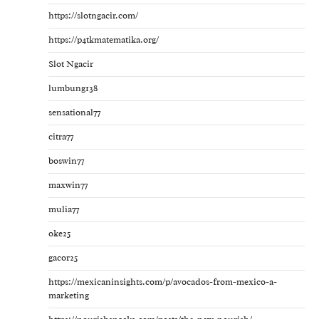
https://slotngacir.com/
https://p4tkmatematika.org/
Slot Ngacir
lumbung138
sensational77
citra77
boswin77
maxwin77
mulia77
oke25
gacor25
https://mexicaninsights.com/p/avocados-from-mexico-a-
marketing