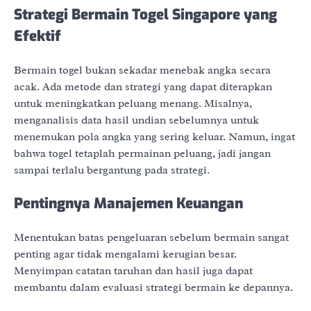
Strategi Bermain Togel Singapore yang
Efektif
Bermain togel bukan sekadar menebak angka secara
acak. Ada metode dan strategi yang dapat diterapkan
untuk meningkatkan peluang menang. Misalnya,
menganalisis data hasil undian sebelumnya untuk
menemukan pola angka yang sering keluar. Namun, ingat
bahwa togel tetaplah permainan peluang, jadi jangan
sampai terlalu bergantung pada strategi.
Pentingnya Manajemen Keuangan
Menentukan batas pengeluaran sebelum bermain sangat
penting agar tidak mengalami kerugian besar.
Menyimpan catatan taruhan dan hasil juga dapat
membantu dalam evaluasi strategi bermain ke depannya.