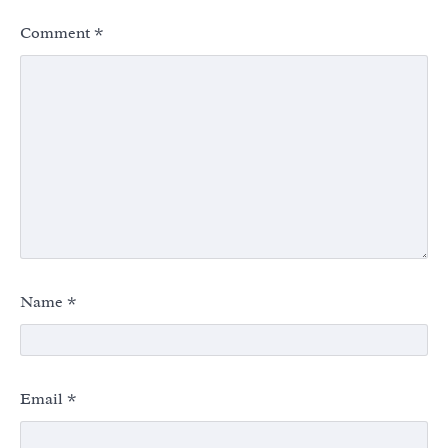
Comment
*
Name
*
Email
*