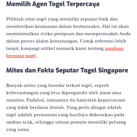
Memilih Agen Togel Terpercaya
Pilihlah situs togel yang memiliki reputasi baik dan
memberikan keamanan dalam bertransaksi. Hal ini akan
meminimalkan risiko penipuan dan mempermudah Anda
dalam proses klaim kemenangan. Untuk referensi lebih
lanjut, kunjungi artikel menarik kami tentang
panduan
bermain togel
.
Mitos dan Fakta Seputar Togel Singapore
Banyak mitos yang beredar terkait togel, seperti
keberuntungan yang bisa dipengaruhi oleh jimat atau
ramalan. Padahal, semuanya itu hanyalah kepercayaan
yang tidak berdasar ilmiah. Yang perlu diingat adalah
togel adalah permainan yang hasilnya didasarkan pada
undian acak, sehingga semua pemain memiliki peluang
yang sama.