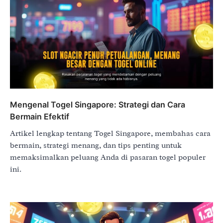
Mengenal Togel Singapore: Strategi dan Cara
Bermain Efektif
Artikel lengkap tentang Togel Singapore, membahas cara
bermain, strategi menang, dan tips penting untuk
memaksimalkan peluang Anda di pasaran togel populer
ini.