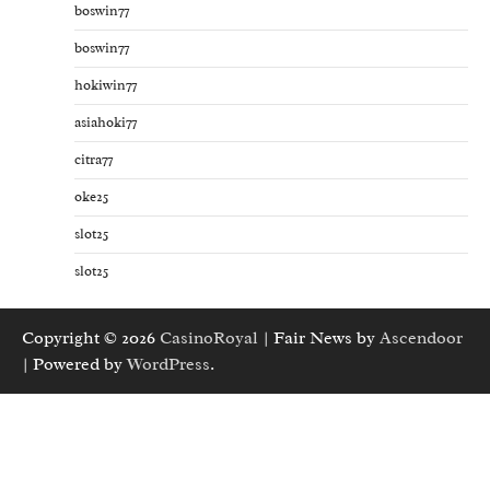
boswin77
boswin77
hokiwin77
asiahoki77
citra77
oke25
slot25
slot25
Copyright © 2026
CasinoRoyal
| Fair News by
Ascendoor
| Powered by
WordPress
.