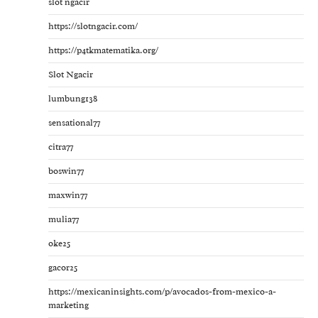
slot ngacir
https://slotngacir.com/
https://p4tkmatematika.org/
Slot Ngacir
lumbung138
sensational77
citra77
boswin77
maxwin77
mulia77
oke25
gacor25
https://mexicaninsights.com/p/avocados-from-mexico-a-
marketing