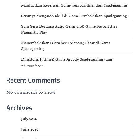
Manfaatkan Keseruan Game Tembak Ikan dari Spadegaming
Serunya Mengasah Skill di Game Tembak Ikan Spadegaming
Spin Seru Bersama Aztec Gems Slot: Game Favorit dari
Pragmatic Play
Menembak Ikan: Cara Seru Menang Besar di Game
Spadegaming
Dingdong Fishing: Game Arcade Spadegaming yang
Menggelegar
Recent Comments
No comments to show.
Archives
July 2026
June 2026