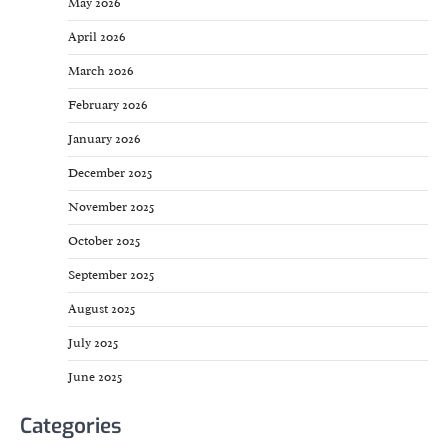
May 2026
April 2026
March 2026
February 2026
January 2026
December 2025
November 2025
October 2025
September 2025
August 2025
July 2025
June 2025
Categories