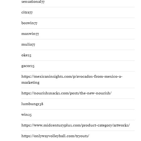
sensational77
citra77
boswin77
maxwin77
mulia77
oke25
gacor25
https://mexicaninsights.com/p/avocados-from-mexico-a-
marketing
https://nourishsnacks.com/posts/the-new-nourish/
lumbung138
win25
https://www.midcenturyplus.com/product-category/artworks/
https://onlywayvolleyball.com/tryouts/