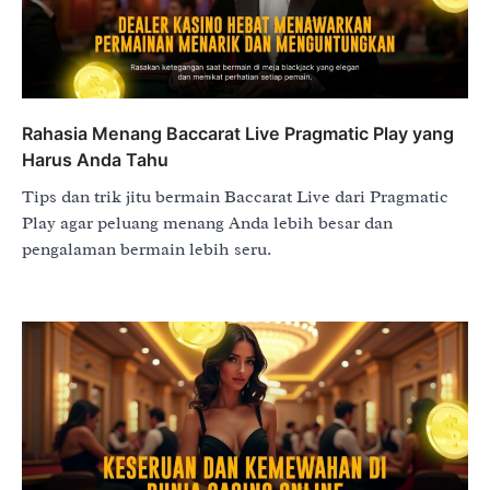
Rahasia Menang Baccarat Live Pragmatic Play yang
Harus Anda Tahu
Tips dan trik jitu bermain Baccarat Live dari Pragmatic
Play agar peluang menang Anda lebih besar dan
pengalaman bermain lebih seru.