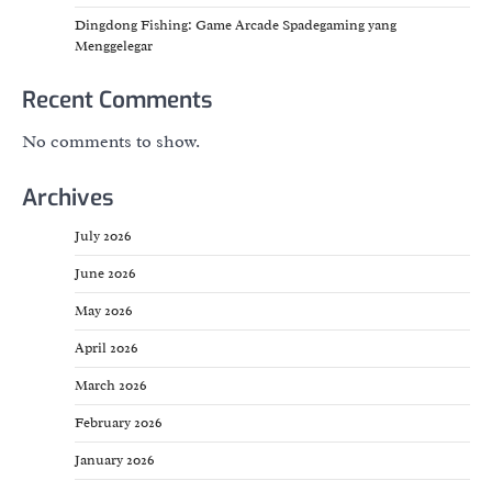
Dingdong Fishing: Game Arcade Spadegaming yang
Menggelegar
Recent Comments
No comments to show.
Archives
July 2026
June 2026
May 2026
April 2026
March 2026
February 2026
January 2026