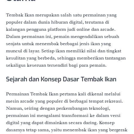
Tembak Ikan merupakan salah satu permainan yang
populer dalam dunia hiburan digital, terutama di
kalangan pengguna platform judi online dan arcade.
Dalam permainan ini, pemain mengendalikan sebuah
senjata untuk menembak berbagai jenis ikan yang
muncul di layar. Setiap ikan memiliki nilai dan tingkat
kesulitan yang berbeda, sehingga memberikan tantangan
sekaligus keseruan tersendiri bagi para pemain.
Sejarah dan Konsep Dasar Tembak Ikan
Permainan Tembak Ikan pertama kali dikenal melalui
mesin arcade yang populer di berbagai tempat rekreasi.
Namun, seiring dengan perkembangan teknologi,
permainan ini mengalami transformasi ke dalam versi
digital yang dapat dimainkan secara daring. Konsep
dasarnya tetap sama, yaitu menembak ikan yang bergerak