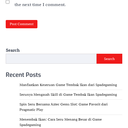
the next time I comment.
Search
Search
Recent Posts
Manfaatkan Keseruan Game Tembak Ikan dari Spadegaming
Serunya Mengasah Skill di Game Tembak Ikan Spadegaming
Spin Seru Bersama Aztec Gems Slot: Game Favorit dari
Pragmatic Play
Menembak Ikan: Cara Seru Menang Besar di Game
Spadegaming