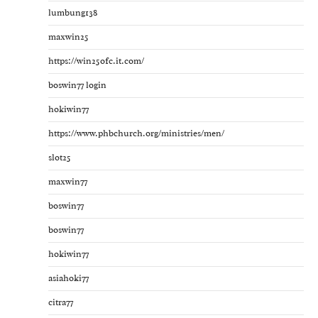
lumbung138
maxwin25
https://win25ofc.it.com/
boswin77 login
hokiwin77
https://www.phbchurch.org/ministries/men/
slot25
maxwin77
boswin77
boswin77
hokiwin77
asiahoki77
citra77