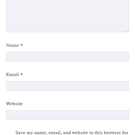
Name
*
Email
*
Website
Save my name, email, and website in this browser for