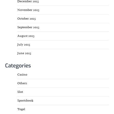
December 2025
November 2025
October 2025
September 2025
August 2025
July 2025
June 2025
Categories
Casino
Others
Slot
Sportsbook
Togel