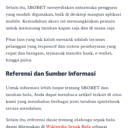
Selain itu, SBOBET menyediakan antarmuka pengguna
yang mudah digunakan, baik di desktop maupun aplikasi
mobile. Kemudahan akses ini memungkinkan pemain
untuk memasang taruhan kapan saja dan di mana saja.
Fitur lain yang tak kalah menarik adalah layanan
pelanggan yang responsif dan sistem pembayaran yang
cepat dan beragam, termasuk transfer bank, e-wallet,
hingga pulsa.
Referensi dan Sumber Informasi
Untuk informasi lebih lanjut tentang SBOBET dan
taruhan bola, Anda dapat membaca artikel terkait di situs
kami yang membahas berbagai jenis taruhan sportsbook
secara mendalam.
Selain itu, referensi dasar tentang olahraga sepak bola
dapat ditemukan di
Wikipedia Sepak Bola
sebagai