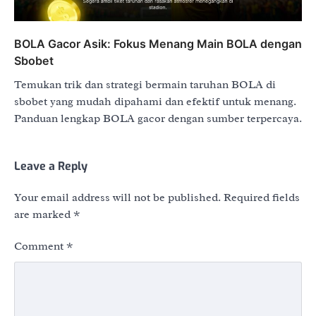
BOLA Gacor Asik: Fokus Menang Main BOLA dengan
Sbobet
Temukan trik dan strategi bermain taruhan BOLA di
sbobet yang mudah dipahami dan efektif untuk menang.
Panduan lengkap BOLA gacor dengan sumber terpercaya.
Leave a Reply
Your email address will not be published.
Required fields
are marked
*
Comment
*