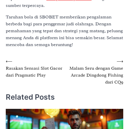
sumber terpercaya.
Taruhan bola di SBOBET memberikan pengalaman
berbeda bagi para penggemar judi olahraga. Dengan
pemahaman yang tepat dan strategi yang matang, peluang
menang Anda di platform ini bisa semakin besar. Selamat
mencoba dan semoga beruntung!
Post
⟵
⟶
Rasakan Sensasi Slot Gacor
Malam Seru dengan Game
navigation
dari Pragmatic Play
Arcade Dingdong Fishing
dari CQ9
Related Posts