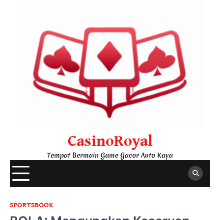
Skip
to
content
CasinoRoyal
Tempat Bermain Game Gacor Auto Kaya
SPORTSBOOK