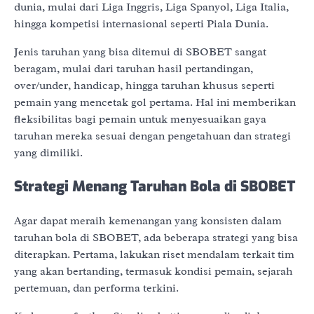
dunia, mulai dari Liga Inggris, Liga Spanyol, Liga Italia,
hingga kompetisi internasional seperti Piala Dunia.
Jenis taruhan yang bisa ditemui di SBOBET sangat
beragam, mulai dari taruhan hasil pertandingan,
over/under, handicap, hingga taruhan khusus seperti
pemain yang mencetak gol pertama. Hal ini memberikan
fleksibilitas bagi pemain untuk menyesuaikan gaya
taruhan mereka sesuai dengan pengetahuan dan strategi
yang dimiliki.
Strategi Menang Taruhan Bola di SBOBET
Agar dapat meraih kemenangan yang konsisten dalam
taruhan bola di SBOBET, ada beberapa strategi yang bisa
diterapkan. Pertama, lakukan riset mendalam terkait tim
yang akan bertanding, termasuk kondisi pemain, sejarah
pertemuan, dan performa terkini.