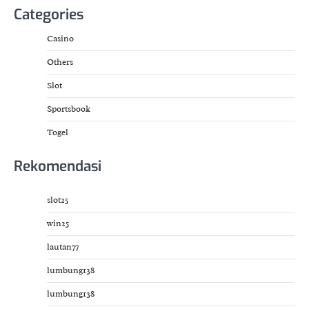
Categories
Casino
Others
Slot
Sportsbook
Togel
Rekomendasi
slot25
win25
lautan77
lumbung138
lumbung138