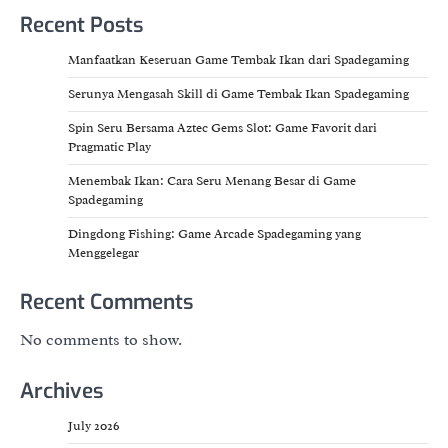
Recent Posts
Manfaatkan Keseruan Game Tembak Ikan dari Spadegaming
Serunya Mengasah Skill di Game Tembak Ikan Spadegaming
Spin Seru Bersama Aztec Gems Slot: Game Favorit dari
Pragmatic Play
Menembak Ikan: Cara Seru Menang Besar di Game
Spadegaming
Dingdong Fishing: Game Arcade Spadegaming yang
Menggelegar
Recent Comments
No comments to show.
Archives
July 2026