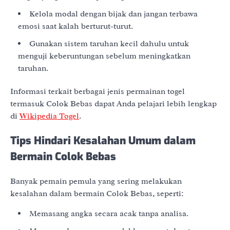
Kelola modal dengan bijak dan jangan terbawa
emosi saat kalah berturut-turut.
Gunakan sistem taruhan kecil dahulu untuk
menguji keberuntungan sebelum meningkatkan
taruhan.
Informasi terkait berbagai jenis permainan togel
termasuk Colok Bebas dapat Anda pelajari lebih lengkap
di
Wikipedia Togel
.
Tips Hindari Kesalahan Umum dalam
Bermain Colok Bebas
Banyak pemain pemula yang sering melakukan
kesalahan dalam bermain Colok Bebas, seperti:
Memasang angka secara acak tanpa analisa.