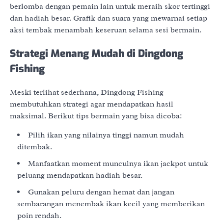
berlomba dengan pemain lain untuk meraih skor tertinggi
dan hadiah besar. Grafik dan suara yang mewarnai setiap
aksi tembak menambah keseruan selama sesi bermain.
Strategi Menang Mudah di Dingdong
Fishing
Meski terlihat sederhana, Dingdong Fishing
membutuhkan strategi agar mendapatkan hasil
maksimal. Berikut tips bermain yang bisa dicoba:
Pilih ikan yang nilainya tinggi namun mudah
ditembak.
Manfaatkan moment munculnya ikan jackpot untuk
peluang mendapatkan hadiah besar.
Gunakan peluru dengan hemat dan jangan
sembarangan menembak ikan kecil yang memberikan
poin rendah.