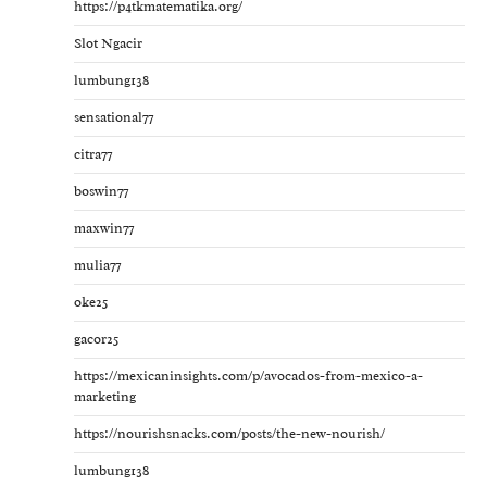
https://p4tkmatematika.org/
Slot Ngacir
lumbung138
sensational77
citra77
boswin77
maxwin77
mulia77
oke25
gacor25
https://mexicaninsights.com/p/avocados-from-mexico-a-
marketing
https://nourishsnacks.com/posts/the-new-nourish/
lumbung138