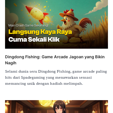
Dingdong Fishing: Game Arcade Jagoan yang Bikin
Nagih
Selami dunia seru Dingdong Fishing, game arcade paling
hits dari Spadegaming yang menawarkan sensasi
memancing unik dengan hadiah melimpah.