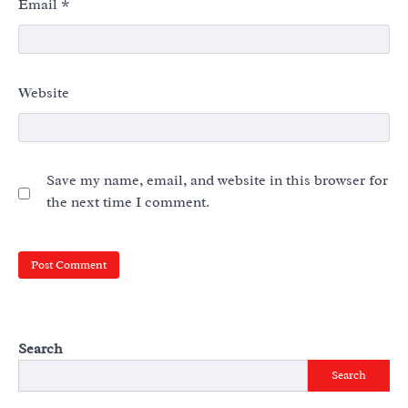
Email
*
Website
Save my name, email, and website in this browser for
the next time I comment.
Search
Search