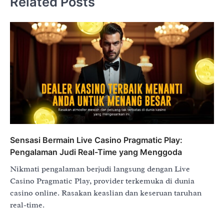
Related Posts
Sensasi Bermain Live Casino Pragmatic Play:
Pengalaman Judi Real-Time yang Menggoda
Nikmati pengalaman berjudi langsung dengan Live
Casino Pragmatic Play, provider terkemuka di dunia
casino online. Rasakan keaslian dan keseruan taruhan
real-time.