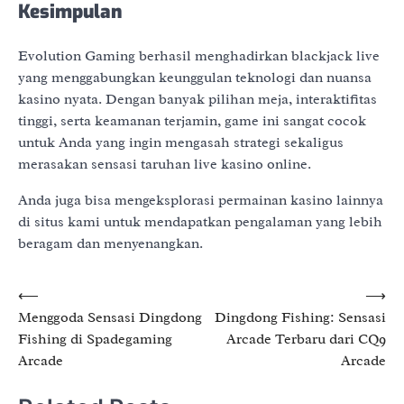
Kesimpulan
Evolution Gaming berhasil menghadirkan blackjack live
yang menggabungkan keunggulan teknologi dan nuansa
kasino nyata. Dengan banyak pilihan meja, interaktifitas
tinggi, serta keamanan terjamin, game ini sangat cocok
untuk Anda yang ingin mengasah strategi sekaligus
merasakan sensasi taruhan live kasino online.
Anda juga bisa mengeksplorasi permainan kasino lainnya
di situs kami untuk mendapatkan pengalaman yang lebih
beragam dan menyenangkan.
Post
⟵
⟶
Menggoda Sensasi Dingdong
Dingdong Fishing: Sensasi
navigation
Fishing di Spadegaming
Arcade Terbaru dari CQ9
Arcade
Arcade