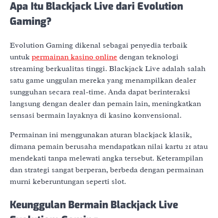
Apa Itu Blackjack Live dari Evolution
Gaming?
Evolution Gaming dikenal sebagai penyedia terbaik
untuk
permainan kasino online
dengan teknologi
streaming berkualitas tinggi. Blackjack Live adalah salah
satu game unggulan mereka yang menampilkan dealer
sungguhan secara real-time. Anda dapat berinteraksi
langsung dengan dealer dan pemain lain, meningkatkan
sensasi bermain layaknya di kasino konvensional.
Permainan ini menggunakan aturan blackjack klasik,
dimana pemain berusaha mendapatkan nilai kartu 21 atau
mendekati tanpa melewati angka tersebut. Keterampilan
dan strategi sangat berperan, berbeda dengan permainan
murni keberuntungan seperti slot.
Keunggulan Bermain Blackjack Live