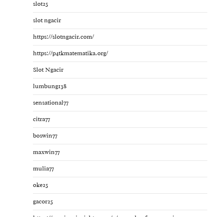
slot25
slot ngacir
https://slotngacir.com/
https://p4tkmatematika.org/
Slot Ngacir
lumbung138
sensational77
citra77
boswin77
maxwin77
mulia77
oke25
gacor25