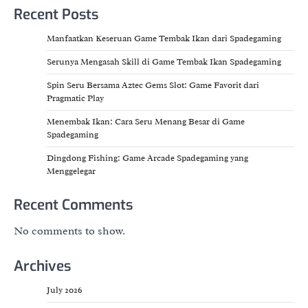
Recent Posts
Manfaatkan Keseruan Game Tembak Ikan dari Spadegaming
Serunya Mengasah Skill di Game Tembak Ikan Spadegaming
Spin Seru Bersama Aztec Gems Slot: Game Favorit dari
Pragmatic Play
Menembak Ikan: Cara Seru Menang Besar di Game
Spadegaming
Dingdong Fishing: Game Arcade Spadegaming yang
Menggelegar
Recent Comments
No comments to show.
Archives
July 2026